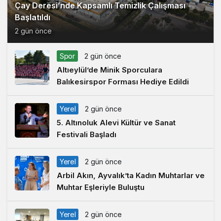
Çay Deresi’nde Kapsamlı Temizlik Çalışması
Başlatıldı
2 gün önce
Spor
2 gün önce
Altıeylül’de Minik Sporculara
Balıkesirspor Forması Hediye Edildi
Yerel
2 gün önce
5. Altınoluk Alevi Kültür ve Sanat
Festivali Başladı
Yerel
2 gün önce
Arbil Akın, Ayvalık’ta Kadın Muhtarlar ve
Muhtar Eşleriyle Buluştu
Yerel
2 gün önce