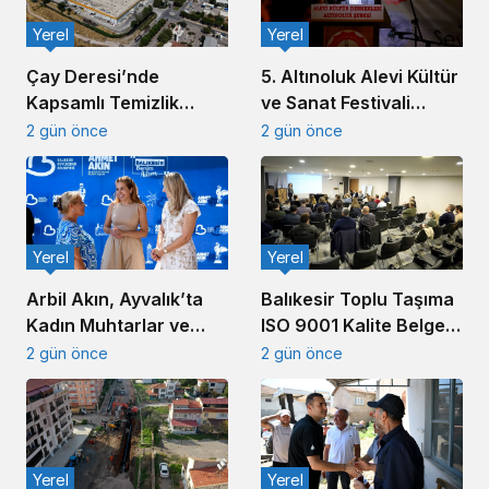
Yerel
Yerel
5. Altınoluk Alevi Kültür
Çay Deresi’nde
ve Sanat Festivali
Kapsamlı Temizlik
Başladı
Çalışması Başlatıldı
2 gün önce
2 gün önce
Yerel
Yerel
Arbil Akın, Ayvalık’ta
Balıkesir Toplu Taşıma
Kadın Muhtarlar ve
ISO 9001 Kalite Belgesi
Muhtar Eşleriyle
Aldı
2 gün önce
2 gün önce
Buluştu
Yerel
Yerel