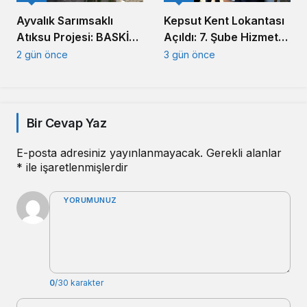
Ayvalık Sarımsaklı
Kepsut Kent Lokantası
Atıksu Projesi: BASKİ
Açıldı: 7. Şube Hizmete
Altyapıda Hız Kesmiyor
Girdi
2 gün önce
3 gün önce
Bir Cevap Yaz
E-posta adresiniz yayınlanmayacak.
Gerekli alanlar
*
ile işaretlenmişlerdir
YORUMUNUZ
0
/30 karakter