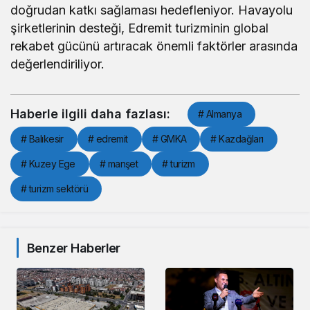
doğrudan katkı sağlaması hedefleniyor. Havayolu
şirketlerinin desteği, Edremit turizminin global
rekabet gücünü artıracak önemli faktörler arasında
değerlendiriliyor.
Haberle ilgili daha fazlası:
# Almanya
# Balıkesir
# edremit
# GMKA
# Kazdağları
# Kuzey Ege
# manşet
# turizm
# turizm sektörü
Benzer Haberler