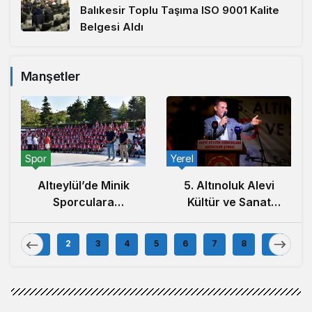
Balıkesir Toplu Taşıma ISO 9001 Kalite
Belgesi Aldı
Manşetler
Spor
Yerel
Altıeylül’de Minik
5. Altınoluk Alevi
Sporculara
Kültür ve Sanat
Balıkesirspor
Festivali Başladı
Forması Hediye
1
2
3
4
5
6
7
8
9
Edildi