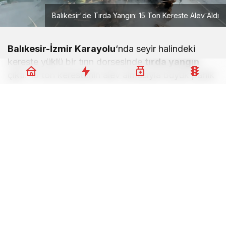
Balıkesir'de Tırda Yangın: 15 Ton Kereste Alev Aldı
Balıkesir-İzmir Karayolu
‘nda seyir halindeki
kereste yüklü bir tırın dorsesinde
tırda yangın
çıktı. 15 ton kerestenin alev almasıyla büyük panik
yaşandı, trafik felç oldu.
Yangın Polis Okulu Mevkiinde Çıktı
Gündüz saatlerinde Balıkesir-İzmir Karayolu’nun
Polis Okulu mevkii karşısında meydana gelen
olayda, Balıkesir istikametine seyir halinde olan
kereste yüklü tırın dorsesinde henüz
belirlenemeyen bir nedenle dumanlar yükselmeye
başladı. Durumu fark eden sürücü, tırı hemen
güvenlik şeridine çekerek dorseden ayırdı ve