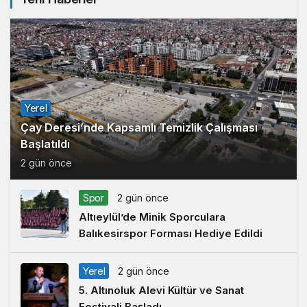
Yerel
Çay Deresi’nde Kapsamlı Temizlik Çalışması
Başlatıldı
2 gün önce
Spor
2 gün önce
Altıeylül’de Minik Sporculara
Balıkesirspor Forması Hediye Edildi
Yerel
2 gün önce
5. Altınoluk Alevi Kültür ve Sanat
Festivali Başladı