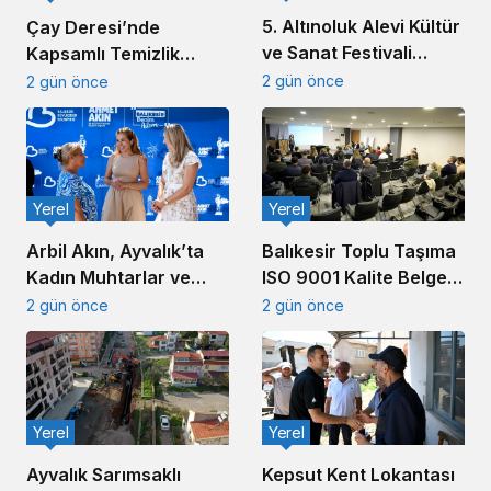
5. Altınoluk Alevi Kültür
Çay Deresi’nde
ve Sanat Festivali
Kapsamlı Temizlik
Başladı
Çalışması Başlatıldı
2 gün önce
2 gün önce
Yerel
Yerel
Arbil Akın, Ayvalık’ta
Balıkesir Toplu Taşıma
Kadın Muhtarlar ve
ISO 9001 Kalite Belgesi
Muhtar Eşleriyle
Aldı
2 gün önce
2 gün önce
Buluştu
Yerel
Yerel
Ayvalık Sarımsaklı
Kepsut Kent Lokantası