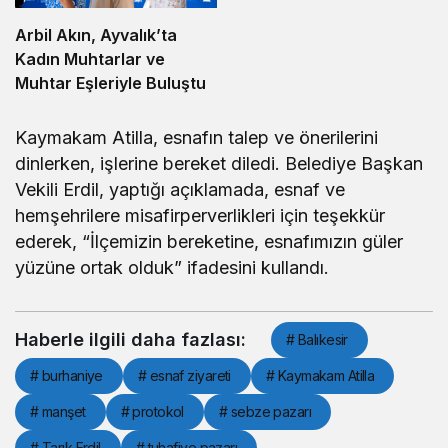
Arbil Akın, Ayvalık’ta
Kadın Muhtarlar ve
Muhtar Eşleriyle Buluştu
Kaymakam Atilla, esnafın talep ve önerilerini
dinlerken, işlerine bereket diledi. Belediye Başkan
Vekili Erdil, yaptığı açıklamada, esnaf ve
hemşehrilere misafirperverlikleri için teşekkür
ederek, “İlçemizin bereketine, esnafımızın güler
yüzüne ortak olduk” ifadesini kullandı.
Haberle ilgili daha fazlası:
# Balıkesir
# burhaniye
# esnaf ziyareti
# Kaymakam Atilla
# manşet
# protokol
# sebze pazarı
# Tarık Erdil
# tuhafiye pazarı