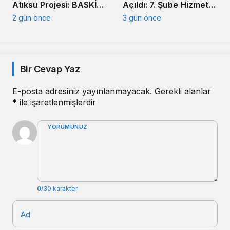
Atıksu Projesi: BASKİ
Açıldı: 7. Şube Hizmete
Altyapıda Hız Kesmiyor
Girdi
2 gün önce
3 gün önce
Bir Cevap Yaz
E-posta adresiniz yayınlanmayacak.
Gerekli alanlar
*
ile işaretlenmişlerdir
YORUMUNUZ
0
/30 karakter
Ad