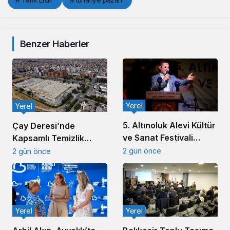
Benzer Haberler
Yerel
Yerel
5. Altınoluk Alevi Kültür
Çay Deresi’nde
ve Sanat Festivali
Kapsamlı Temizlik
Başladı
Çalışması Başlatıldı
2 gün önce
2 gün önce
Yerel
Yerel