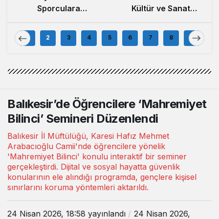
Sporculara
Kültür ve Sanat
Balıkesirspor
Festivali Başladı
Forması Hediye
1
2
3
4
5
6
7
8
9
Edildi
Balıkesir’de Öğrencilere ‘Mahremiyet
Bilinci’ Semineri Düzenlendi
Balıkesir İl Müftülüğü, Karesi Hafız Mehmet
Arabacıoğlu Camii'nde öğrencilere yönelik
'Mahremiyet Bilinci' konulu interaktif bir seminer
gerçekleştirdi. Dijital ve sosyal hayatta güvenlik
konularının ele alındığı programda, gençlere kişisel
sınırlarını koruma yöntemleri aktarıldı.
24 Nisan 2026, 18:58
yayınlandı
24 Nisan 2026,