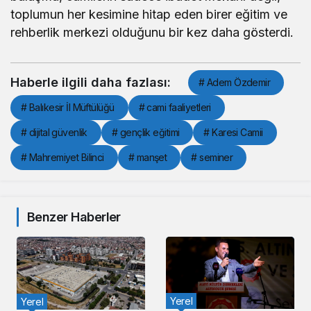
toplumun her kesimine hitap eden birer eğitim ve
rehberlik merkezi olduğunu bir kez daha gösterdi.
Haberle ilgili daha fazlası:
# Adem Özdemir
# Balıkesir İl Müftülüğü
# cami faaliyetleri
# dijital güvenlik
# gençlik eğitimi
# Karesi Camii
# Mahremiyet Bilinci
# manşet
# seminer
Benzer Haberler
Yerel
Yerel