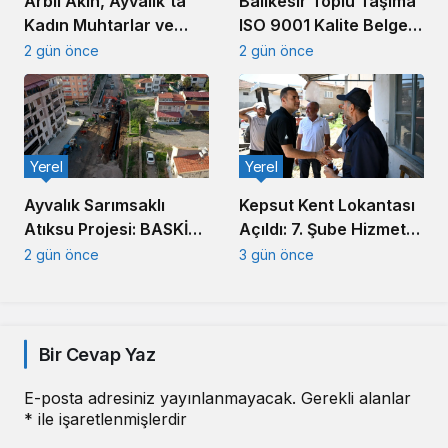
Arbil Akın, Ayvalık’ta
Balıkesir Toplu Taşıma
Kadın Muhtarlar ve
ISO 9001 Kalite Belgesi
Muhtar Eşleriyle
Aldı
2 gün önce
2 gün önce
Buluştu
Yerel
Yerel
Ayvalık Sarımsaklı
Kepsut Kent Lokantası
Atıksu Projesi: BASKİ
Açıldı: 7. Şube Hizmete
Altyapıda Hız Kesmiyor
Girdi
2 gün önce
3 gün önce
Bir Cevap Yaz
E-posta adresiniz yayınlanmayacak.
Gerekli alanlar
*
ile işaretlenmişlerdir