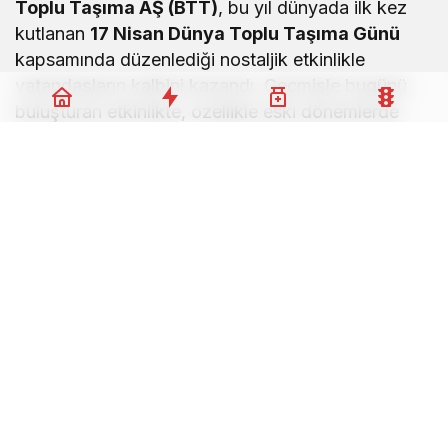
Toplu Taşıma AŞ (BTT)
, bu yıl dünyada ilk kez
kutlanan
17 Nisan Dünya Toplu Taşıma Günü
kapsamında düzenlediği nostaljik etkinlikle
vatandaşların kalbini kazandı. Geçmişle bugünü
buluşturan etkinlikte, özellikle eski dönemlerde
kullanılan
toplu taşıma biletleri
yeniden gün
yüzüne çıkarıldı.
Toplu Taşımanın Tarihi Balıkesir’de
Yaşatıldı
Balıkesir Toplu Taşıma AŞ Halkla İlişkiler Birimi
tarafından hazırlanan nostaljik biletler, büyük bir
sürpriz etkisi yarattı. Uzun yıllardır Balıkesir’de
yaşayan vatandaşlar, eski biletleri inceleyerek
ulaşım anılarını tazeleme ve geçmişe kısa bir
yolculuk yapma fırsatı buldu.