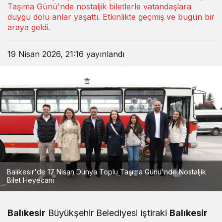
Taşıma Günü'nde nostaljik biletlerle vatandaşlara
duygu dolu anlar yaşattı. Etkinlikte geçmiş ve bugün bir
araya geldi.
19 Nisan 2026, 21:16
yayınlandı
Balıkesir'de 17 Nisan Dünya Toplu Taşıma Günü'nde Nostaljik
Bilet Heyecanı
Balıkesir
Büyükşehir Belediyesi iştiraki
Balıkesir