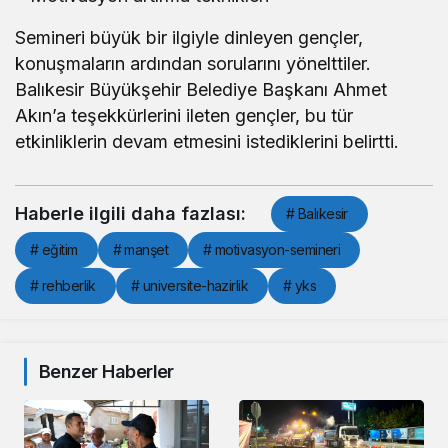
Semineri büyük bir ilgiyle dinleyen gençler,
konuşmaların ardından sorularını yönelttiler.
Balıkesir Büyükşehir Belediye Başkanı Ahmet
Akın’a teşekkürlerini ileten gençler, bu tür
etkinliklerin devam etmesini istediklerini belirtti.
Haberle ilgili daha fazlası:
# Balıkesir
# eğitim
# manşet
# motivasyon-semineri
# rehberlik
# universite-hazirlik
# yks
Benzer Haberler