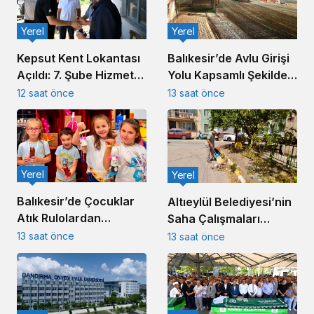
Yerel
Yerel
Kepsut Kent Lokantası
Balıkesir’de Avlu Girişi
Açıldı: 7. Şube Hizmete
Yolu Kapsamlı Şekilde
Girdi
Yenileniyor
12 saat önce
13 saat önce
Yerel
Yerel
Balıkesir’de Çocuklar
Altıeylül Belediyesi’nin
Atık Rulolardan
Saha Çalışmaları
Rengârenk Kukla Yaptı
Kesintisiz Sürüyor
13 saat önce
13 saat önce