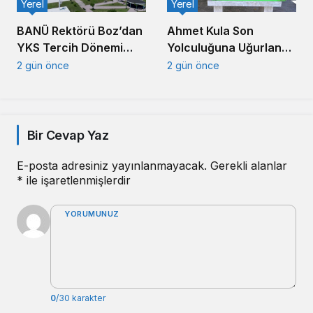
Yerel
Yerel
Ahmet Kula Son
BANÜ Rektörü Boz’dan
Yolculuğuna Uğurlandı:
YKS Tercih Dönemi
Balıkesir’in Duayen
Mesajı
2 gün önce
2 gün önce
Sanayicisi Defnedildi
Bir Cevap Yaz
E-posta adresiniz yayınlanmayacak.
Gerekli alanlar
*
ile işaretlenmişlerdir
YORUMUNUZ
0
/30 karakter