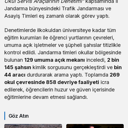
Okul Servis Araçlarının Denetimi”
kapsamında Il
Jandarma bünyesindeki Trafik Jandarması ve
Asayiş Timleri eş zamanlı olarak görev yaptı.
Denetimlerde ilkokuldan üniversiteye kadar tüm
eğitim kurumları ile öğrenci yurtlarının çevreleri,
umuma açık işletmeler ve şüpheli şahıslar titizlikle
kontrol edildi. Jandarma timleri okullar bölgesinde
bulunan
129 umuma açık mekanı
inceledi,
2 bin
145 şahsın
kimlik sorgusunu gerçekleştirdi ve
bin
44 aracı
durdurarak arama yaptı. Toplamda
269
okul çevresinde 858 devriye faaliyeti
icra
edilerek, öğrencilerin huzur ve güven içerisinde
eğitimlerine devam etmesi sağlandı.
Göz Atın