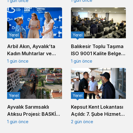
1 gün önce
1 gün önce
Yerel
Yerel
Arbil Akın, Ayvalık’ta
Balıkesir Toplu Taşıma
Kadın Muhtarlar ve
ISO 9001 Kalite Belgesi
Muhtar Eşleriyle
Aldı
1 gün önce
1 gün önce
Buluştu
Yerel
Yerel
Ayvalık Sarımsaklı
Kepsut Kent Lokantası
Atıksu Projesi: BASKİ
Açıldı: 7. Şube Hizmete
Altyapıda Hız Kesmiyor
Girdi
1 gün önce
2 gün önce