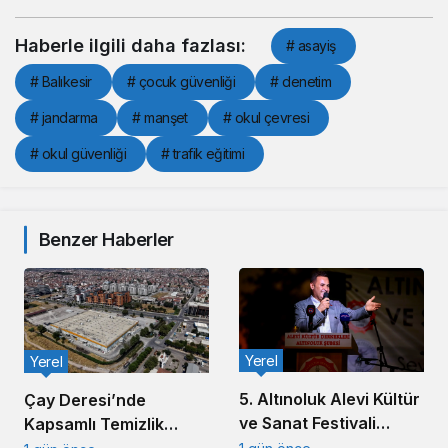
Haberle ilgili daha fazlası:
# asayiş
# Balıkesir
# çocuk güvenliği
# denetim
# jandarma
# manşet
# okul çevresi
# okul güvenliği
# trafik eğitimi
Benzer Haberler
Yerel
Yerel
5. Altınoluk Alevi Kültür
Çay Deresi’nde
ve Sanat Festivali
Kapsamlı Temizlik
Başladı
Çalışması Başlatıldı