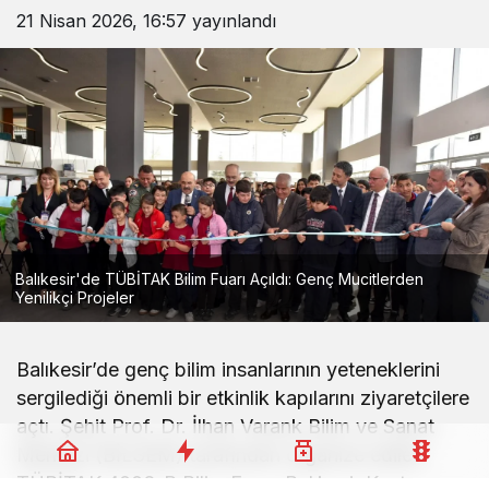
21 Nisan 2026, 16:57
yayınlandı
Balıkesir'de TÜBİTAK Bilim Fuarı Açıldı: Genç Mucitlerden
Yenilikçi Projeler
Balıkesir’de genç bilim insanlarının yeteneklerini
sergilediği önemli bir etkinlik kapılarını ziyaretçilere
açtı. Şehit Prof. Dr. İlhan Varank Bilim ve Sanat
Merkezi (BİLSEM) tarafından organize edilen
TÜBİTAK 4006-B Bilim Fuarı, Balıkesir Kent