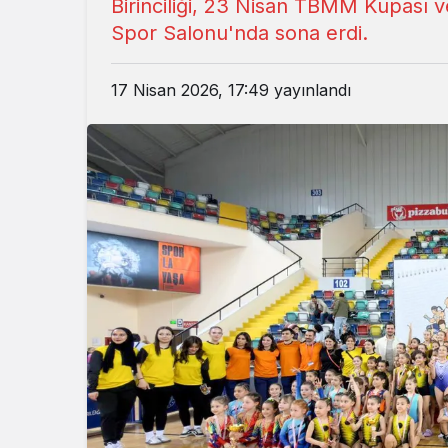
Birinciliği, 23 Nisan TBMM Kupası v
Spor Salonu'nda sona erdi.
17 Nisan 2026, 17:49
yayınlandı