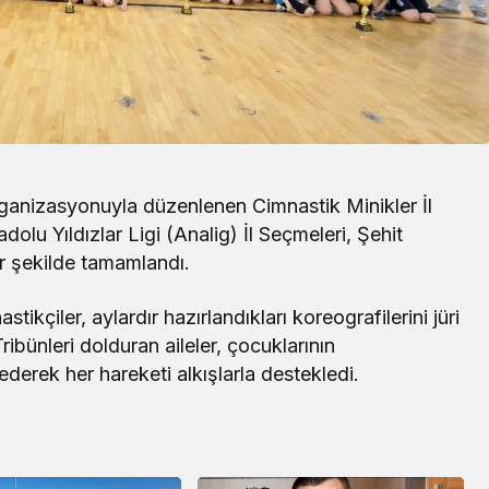
rganizasyonuyla düzenlenen Cimnastik Minikler İl
olu Yıldızlar Ligi (Analig) İl Seçmeleri, Şehit
r şekilde tamamlandı.
ikçiler, aylardır hazırlandıkları koreografilerini jüri
Yerel
ribünleri dolduran aileler, çocuklarının
ederek her hareketi alkışlarla destekledi.
Çay Deresi’nde Kapsamlı Temizlik
Çalışması Başlatıldı