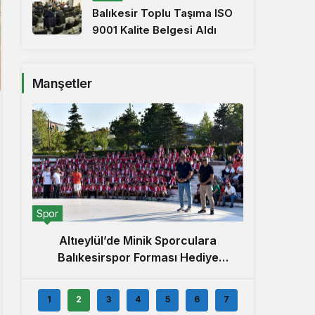
Balıkesir Toplu Taşıma ISO
9001 Kalite Belgesi Aldı
Manşetler
Yerel
Spor
5. Alt
Altıeylül’de Minik Sporculara
Balıkesirspor Forması Hediye
Edildi
1
2
3
4
5
6
7