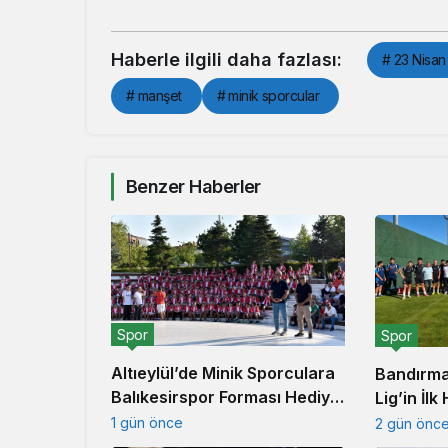
Haberle ilgili daha fazlası:
# 23 Nisan
# manşet
# minik sporcular
Benzer Haberler
Spor
Spor
Altıeylül’de Minik Sporculara
Bandırma
Balıkesirspor Forması Hediye
Lig’in İl
Edildi
İstanbul
1 gün önce
2 gün önc
Hazırlanı