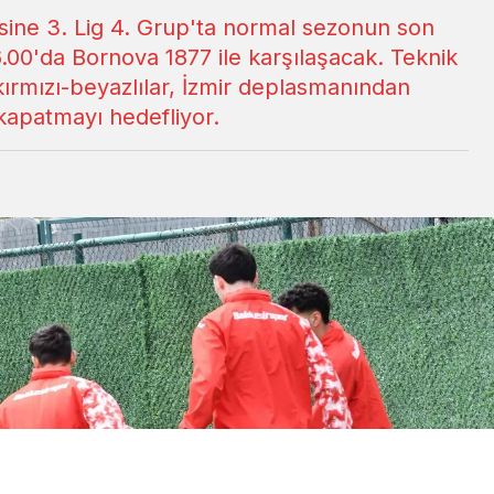
sine 3. Lig 4. Grup'ta normal sezonun son
.00'da Bornova 1877 ile karşılaşacak. Teknik
kırmızı-beyazlılar, İzmir deplasmanından
 kapatmayı hedefliyor.