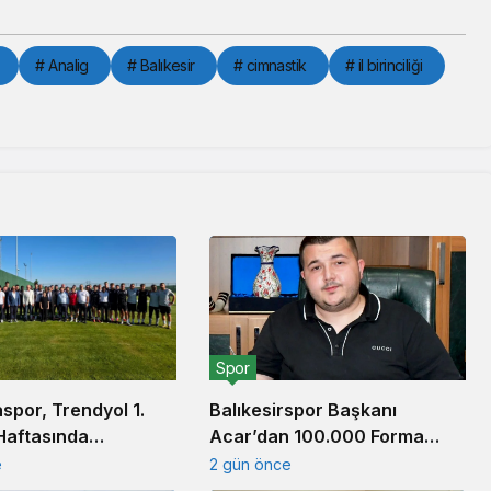
# Analig
# Balıkesir
# cimnastik
# il birinciliği
Spor
Balıkesirspor Başkanı
spor, Trendyol 1.
Acar’dan 100.000 Forma
k Haftasında
Kampanyası Açıklaması
spor’u Ağırlamaya
2 gün önce
e
yor