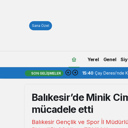
Sana Özel
Yerel
Genel
Siy
15:40
Çay Deresi’nde Ka
SON GELIŞMELER
Balıkesir’de Minik Ci
mücadele etti
Balıkesir Gençlik ve Spor İl Müdürl