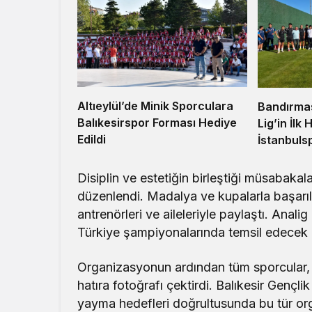
Altıeylül’de Minik Sporculara
Bandırmas
Balıkesirspor Forması Hediye
Lig’in İlk
Edildi
İstanbuls
Hazırlanı
Disiplin ve estetiğin birleştiği müsabakal
düzenlendi. Madalya ve kupalarla başarıla
antrenörleri ve aileleriyle paylaştı. Anali
Türkiye şampiyonalarında temsil edecek k
Organizasyonun ardından tüm sporcular, a
hatıra fotoğrafı çektirdi. Balıkesir Gençli
yayma hedefleri doğrultusunda bu tür or