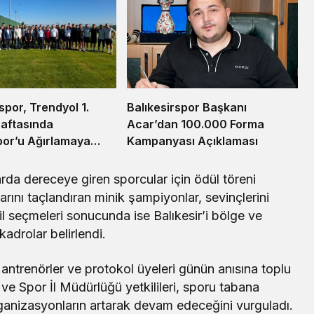
Balıkesirspor Başkanı
por, Trendyol 1.
Acar’dan 100.000 Forma
 Haftasında
Kampanyası Açıklaması
por’u Ağırlamaya
yor
arda dereceye giren sporcular için ödül töreni
rını taçlandıran minik şampiyonlar, sevinçlerini
g il seçmeleri sonucunda ise Balıkesir’i bölge ve
adrolar belirlendi.
ntrenörler ve protokol üyeleri günün anısına toplu
k ve Spor İl Müdürlüğü yetkilileri, sporu tabana
ganizasyonların artarak devam edeceğini vurguladı.