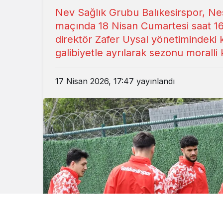
Nev Sağlık Grubu Balıkesirspor, Ne
maçında 18 Nisan Cumartesi saat 16
direktör Zafer Uysal yönetimindeki 
galibiyetle ayrılarak sezonu moralli
17 Nisan 2026, 17:47
yayınlandı