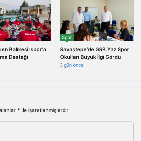
Spor
den Balıkesirspor’a
Savaştepe’de GSB Yaz Spor
rma Desteği
Okulları Büyük İlgi Gördü
e
3 gün önce
 alanlar
*
ile işaretlenmişlerdir