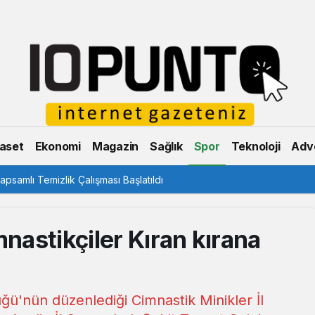
aset
Ekonomi
Magazin
Sağlık
Spor
Teknoloji
Adve
psamlı Temizlik Çalışması Başlatıldı
mnastikçiler Kıran kırana
üğü'nün düzenlediği Cimnastik Minikler İl