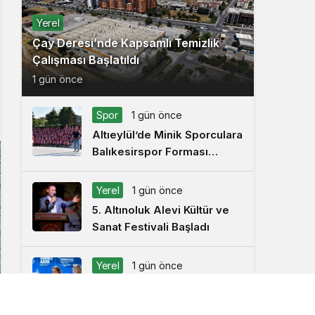
Yerel
Çay Deresi’nde Kapsamlı Temizlik
Çalışması Başlatıldı
1 gün önce
Spor
1 gün önce
Altıeylül’de Minik Sporculara
Balıkesirspor Forması
Hediye Edildi
Yerel
1 gün önce
5. Altınoluk Alevi Kültür ve
Sanat Festivali Başladı
Yerel
1 gün önce
Arbil Akın, Ayvalık’ta Kadın
Muhtarlar ve Muhtar