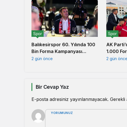
Spor
Spor
AK Parti’
Balıkesirspor 60. Yılında 100
1.000 Fo
Bin Forma Kampanyası
Başlattı
2 gün önc
2 gün önce
Bir Cevap Yaz
E-posta adresiniz yayınlanmayacak.
Gerekli
YORUMUNUZ