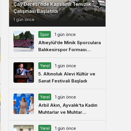
Çay Deresi’nde Kapsamlı Temizlik
Çalışması Başlatıldı
1 gün önce
Spor
1 gün önce
Altıeylül’de Minik Sporculara
Balıkesirspor Forması
Hediye Edildi
Yerel
1 gün önce
5. Altınoluk Alevi Kültür ve
Sanat Festivali Başladı
Yerel
1 gün önce
Arbil Akın, Ayvalık’ta Kadın
Muhtarlar ve Muhtar
Eşleriyle Buluştu
Yerel
1 gün önce