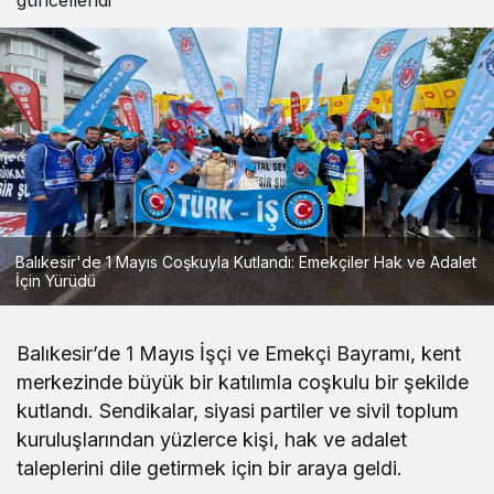
güncellendi
Balıkesir'de 1 Mayıs Coşkuyla Kutlandı: Emekçiler Hak ve Adalet
İçin Yürüdü
Balıkesir’de 1 Mayıs İşçi ve Emekçi Bayramı, kent
merkezinde büyük bir katılımla coşkulu bir şekilde
kutlandı. Sendikalar, siyasi partiler ve sivil toplum
kuruluşlarından yüzlerce kişi, hak ve adalet
taleplerini dile getirmek için bir araya geldi.