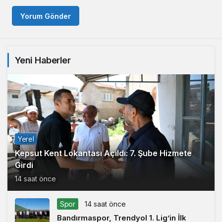
Yorum Gönder
Yeni Haberler
Yerel
Kepsut Kent Lokantası Açıldı: 7. Şube Hizmete
Girdi
14 saat önce
Spor
14 saat önce
Bandırmaspor, Trendyol 1. Lig’in İlk