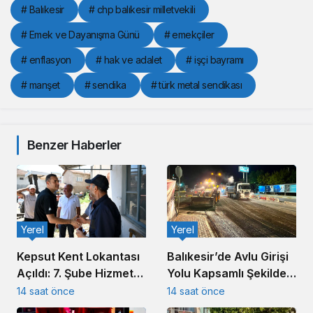
# Balıkesir
# chp balıkesir milletvekili
# Emek ve Dayanışma Günü
# emekçiler
# enflasyon
# hak ve adalet
# işçi bayramı
# manşet
# sendika
# türk metal sendikası
Benzer Haberler
Yerel
Yerel
Kepsut Kent Lokantası
Balıkesir’de Avlu Girişi
Açıldı: 7. Şube Hizmete
Yolu Kapsamlı Şekilde
Girdi
Yenileniyor
14 saat önce
14 saat önce