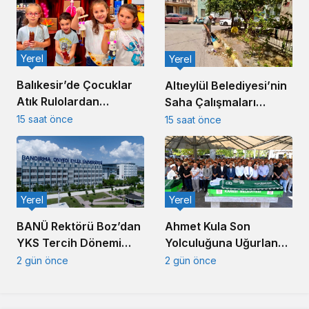
Yerel
Yerel
Balıkesir’de Çocuklar
Altıeylül Belediyesi’nin
Atık Rulolardan
Saha Çalışmaları
Rengârenk Kukla Yaptı
Kesintisiz Sürüyor
15 saat önce
15 saat önce
Yerel
Yerel
Ahmet Kula Son
BANÜ Rektörü Boz’dan
Yolculuğuna Uğurlandı:
YKS Tercih Dönemi
Balıkesir’in Duayen
Mesajı
2 gün önce
2 gün önce
Sanayicisi Defnedildi