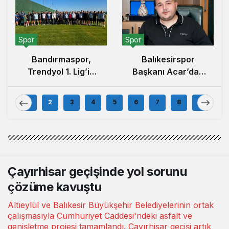
Spor
Spor
Balıkesirspor
Bandırmaspor,
Başkanı Acar’dan
Trendyol 1. Lig’in
100.000 Forma
İlk Haftasında
Kampanyası
İstanbulspor’u
1
2
3
4
5
6
7
8
9
Açıklaması
Ağırlamaya
Hazırlanıyor
Çayırhisar geçişinde yol sorunu
çözüme kavuştu
Altıeylül ve Balıkesir Büyükşehir Belediyelerinin ortak
çalışmasıyla Cumhuriyet Caddesi'ndeki asfalt ve
genişletme projesi tamamlandı. Çayırhisar geçişi artık