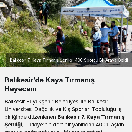
Balıkesir 7. Kaya Tırmanış Şenliği: 400 Sporcu Bir Araya Geldi
Balıkesir’de Kaya Tırmanış
Heyecanı
Balıkesir Büyükşehir Belediyesi ile Balıkesir
Üniversitesi Dağcılık ve Kış Sporları Topluluğu iş
birliğinde düzenlenen
Balıkesir 7. Kaya Tırmanış
Şenliği
, Türkiye’nin dört bir yanından 400’ü aşkın