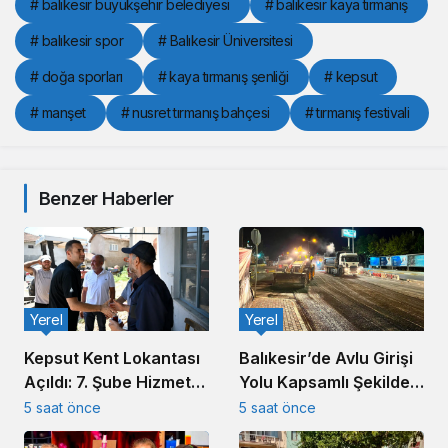
# balıkesir büyükşehir belediyesi
# balıkesir kaya tırmanış
# balıkesir spor
# Balıkesir Üniversitesi
# doğa sporları
# kaya tırmanış şenliği
# kepsut
# manşet
# nusret tırmanış bahçesi
# tırmanış festivali
Benzer Haberler
Yerel
Yerel
Kepsut Kent Lokantası
Balıkesir’de Avlu Girişi
Açıldı: 7. Şube Hizmete
Yolu Kapsamlı Şekilde
Girdi
Yenileniyor
5 saat önce
5 saat önce