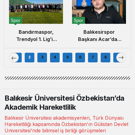
Spor
Spor
Balıkesirspor
Bandırmaspor,
Başkanı Acar’dan
Trendyol 1. Lig’in
100.000 Forma
İlk Haftasında
Kampanyası
İstanbulspor’u
1
2
3
4
5
6
7
8
9
Açıklaması
Ağırlamaya
Hazırlanıyor
Balıkesir Üniversitesi Özbekistan’da
Akademik Hareketlilik
Balıkesir Üniversitesi akademisyenleri, Türk Dünyası
Hareketliliği kapsamında Özbekistan'ın Gülistan Devlet
Üniversitesi'nde bilimsel iş birliği görüşmeleri