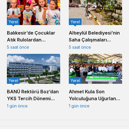
Yerel
Yerel
Balıkesir’de Çocuklar
Altıeylül Belediyesi’nin
Atık Rulolardan
Saha Çalışmaları
Rengârenk Kukla Yaptı
Kesintisiz Sürüyor
5 saat önce
5 saat önce
Yerel
Yerel
Ahmet Kula Son
BANÜ Rektörü Boz’dan
Yolculuğuna Uğurlandı:
YKS Tercih Dönemi
Balıkesir’in Duayen
Mesajı
1 gün önce
1 gün önce
Sanayicisi Defnedildi