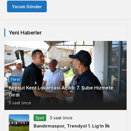
Yorum Gönder
Yeni Haberler
Yerel
Kepsut Kent Lokantası Açıldı: 7. Şube Hizmete
Girdi
5 saat önce
Spor
5 saat önce
Bandırmaspor, Trendyol 1. Lig’in İlk