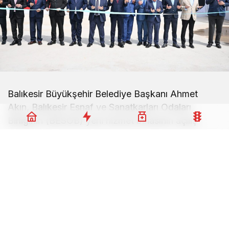
Balıkesir Büyükşehir Belediye Başkanı Ahmet
Akın, Balıkesir Esnaf ve Sanatkarları Odaları
Birliğinin (BESOB) yeni hizmet binasının açılış
töreninde önemli açıklamalarda bulundu. Törene
Balıkesir Valisi İsmail Ustaoğlu, TESK Genel
Başkanı Bendevi Palandöken ve çok sayıda
davetli katıldı.
Esnaf Güçlü Olursa Şehir Güçlü Olur
Balıkesir esnafının her zaman yanında olduklarını