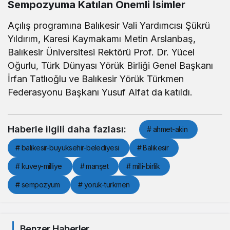
Sempozyuma Katılan Önemli İsimler
Açılış programına Balıkesir Vali Yardımcısı Şükrü
Yıldırım, Karesi Kaymakamı Metin Arslanbaş,
Balıkesir Üniversitesi Rektörü Prof. Dr. Yücel
Oğurlu, Türk Dünyası Yörük Birliği Genel Başkanı
İrfan Tatlıoğlu ve Balıkesir Yörük Türkmen
Federasyonu Başkanı Yusuf Alfat da katıldı.
Haberle ilgili daha fazlası:
# ahmet-akin
# balikesir-buyuksehir-belediyesi
# Balıkesir
# kuvey-milliye
# manşet
# milli-birlik
# sempozyum
# yoruk-turkmen
Benzer Haberler