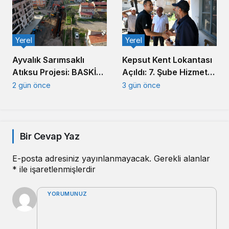
Yerel
Yerel
Ayvalık Sarımsaklı
Kepsut Kent Lokantası
Atıksu Projesi: BASKİ
Açıldı: 7. Şube Hizmete
Altyapıda Hız Kesmiyor
Girdi
2 gün önce
3 gün önce
Bir Cevap Yaz
E-posta adresiniz yayınlanmayacak.
Gerekli alanlar
*
ile işaretlenmişlerdir
YORUMUNUZ