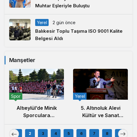
Muhtar Eşleriyle Buluştu
Yerel
2 gün önce
Balıkesir Toplu Taşıma ISO 9001 Kalite
Belgesi Aldı
Manşetler
Spor
Yerel
Altıeylül’de Minik
5. Altınoluk Alevi
Sporculara
Kültür ve Sanat
Balıkesirspor
Festivali Başladı
Forması Hediye
1
2
3
4
5
6
7
8
9