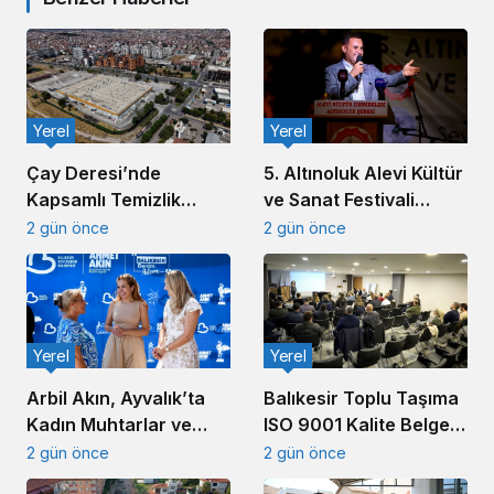
Yerel
Yerel
5. Altınoluk Alevi Kültür
Çay Deresi’nde
ve Sanat Festivali
Kapsamlı Temizlik
Başladı
Çalışması Başlatıldı
2 gün önce
2 gün önce
Yerel
Yerel
Arbil Akın, Ayvalık’ta
Balıkesir Toplu Taşıma
Kadın Muhtarlar ve
ISO 9001 Kalite Belgesi
Muhtar Eşleriyle
Aldı
2 gün önce
2 gün önce
Buluştu