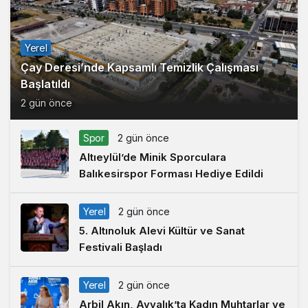
Yerel
Çay Deresi’nde Kapsamlı Temizlik Çalışması
Başlatıldı
2 gün önce
Spor
2 gün önce
Altıeylül’de Minik Sporculara
Balıkesirspor Forması Hediye Edildi
Yerel
2 gün önce
5. Altınoluk Alevi Kültür ve Sanat
Festivali Başladı
Yerel
2 gün önce
Arbil Akın, Ayvalık’ta Kadın Muhtarlar ve